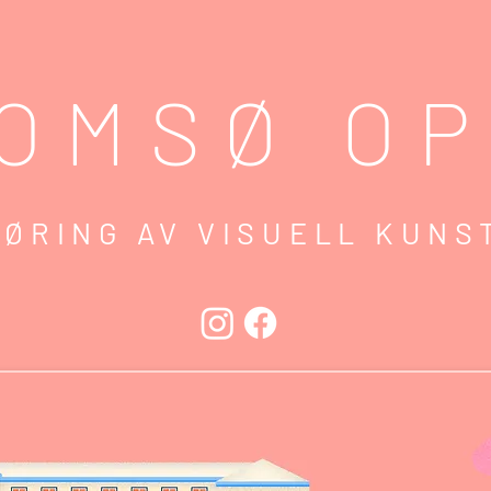
OMS
Ø O
ØRING AV VIS
U
ELL KUNS