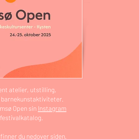
 atelier, utstilling,
 barnekunstaktiviteter.
romsø Open sin
Instagram
 festivalkatalog.
 finner du nedover siden.