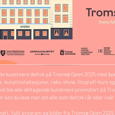
le kunstnere deltok på Tromsø Open 2025 med åpent
 kunstinstallasjoner, raku-show, litografi-kurs og
val ble alle deltagende kunstnere promotert på T
er kan du lese mer om alle som deltok i år eller i vår
lkart, fullt program og bilder fra Tromsø Open 2025